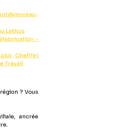
ment@moreau-
u Lathus
éfabrication - 
ploi Chef(fe) 
e Travail
région ? Vous 
iale, ancrée 
re. 