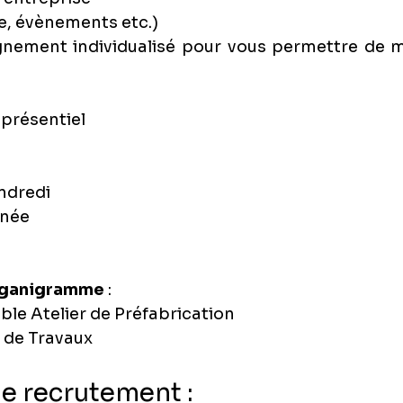
ie, évènements etc.)
ment individualisé pour vous permettre de mai
 présentiel
endredi
rnée
organigramme
 : 
le Atelier de Préfabrication
 de Travaux
e recrutement :