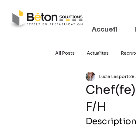
Accueil
All Posts
Actualités
Recru
Lucie Lesport
28 
Chef(fe)
F/H
Description