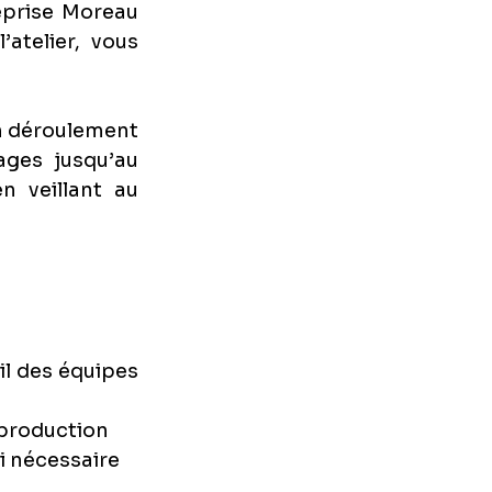
eprise Moreau 
telier, vous 
n déroulement 
ges jusqu’au 
 veillant au 
il des équipes 
 production
si nécessaire