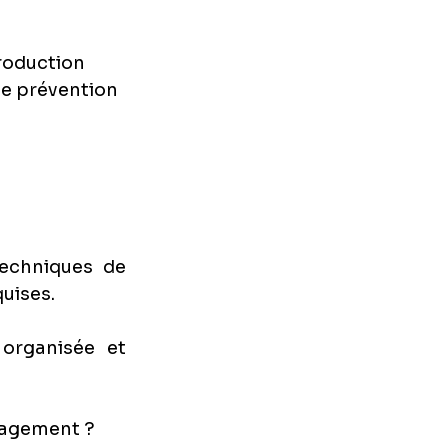
production
 de prévention
echniques de 
quises.
organisée et 
nagement ?