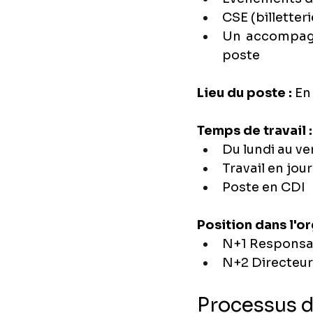
CSE (billetter
Un accompagne
poste
Lieu du poste : 
En
Temps de travail :
Du lundi au v
Travail en jou
Poste en CDI 
Position dans l'
N+1 Responsab
N+2 Directeur
Processus d