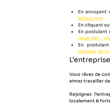
En envoyant v
lathus.com
En cliquant sur
En postulant 
Iteuil (86) - 
In
En postulant
d'atelier de p
L'entreprise
Vous rêvez de con
aimez travailler 
Rejoignez l’entre
localement & forte